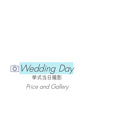
Wedding Day
​挙式当日撮影
Price and Gallery